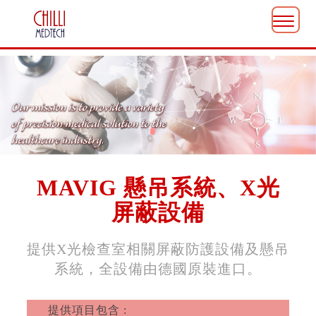
MAVIG 懸吊系統、X光
屏蔽設備
提供X光檢查室相關屏蔽防護設備及懸吊
系統，全設備由德國原裝進口。
提供項目包含 :