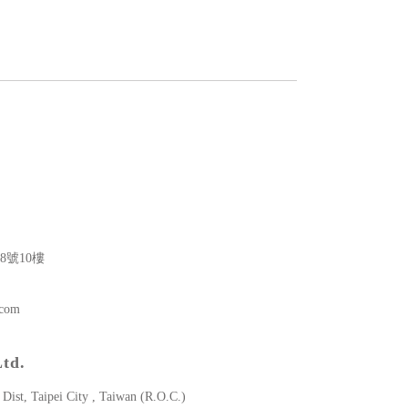
8號10樓
.com
Ltd.
Dist, Taipei City , Taiwan (R.O.C.)