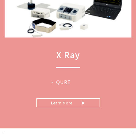
X Ray
• QURE
Learn More