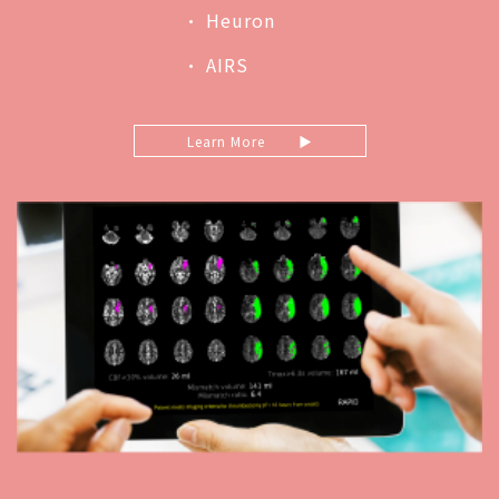
• Heuron
• AIRS
Learn More