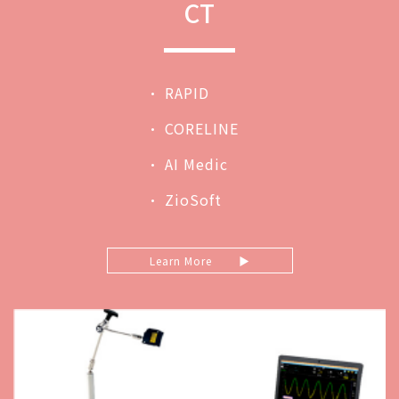
CT
• RAPID
• CORELINE
• AI Medic
• ZioSoft
Learn More